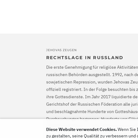
JEHOVAS ZEUGEN
RECHTSLAGE IN RUSSLAND
Die erste Genehmigung für religiöse Aktivität
russischen Behörden ausgestellt. 1992, nach 
sowjetischen Repression, wurden Jehovas Zeu
offiziell registriert. In der Folge besuchten b
ihre Gottesdienste. Im Jahr 2017 liquidierte d
Gerichtshof der Russischen Föderation alle jur
und beschlagnahmte Hunderte von Gotteshäuse
Durchsuchungen begannen, Hunderte von Gläu
Gefängnis gesteckt. Im Jahr 2022 sprach der 
Diese Website verwendet Cookies.
Wenn Sie I
frei, ordnete an, dass sie ihre Strafverfolgung 
zu gestalten, seine Qualität zu verbessern und