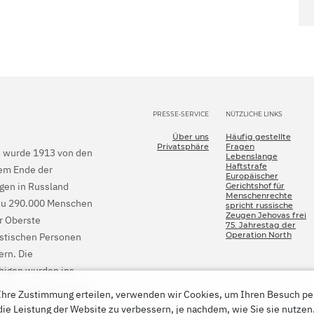
PRESSE-SERVICE
NÜTZLICHE LINKS
Über uns
Häufig gestellte
Privatsphäre
Fragen
en wurde 1913 von den
Lebenslange
Haftstrafe
dem Ende der
Europäischer
gen in Russland
Gerichtshof für
Menschenrechte
is zu 290.000 Menschen
spricht russische
Zeugen Jehovas frei
er Oberste
75. Jahrestag der
Operation North
istischen Personen
rn. Die
bigen wurden ins
EGMR Jehovas Zeugen
hre Zustimmung erteilen, verwenden wir Cookies, um Ihren Besuch pe
einstellen und den
 die Leistung der Website zu verbessern, je nachdem, wie Sie sie nutze