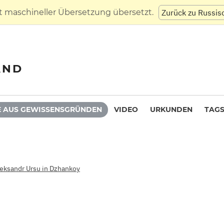
t maschineller Übersetzung übersetzt.
Zurück zu Russis
AND
 AUS GEWISSENSGRÜNDEN
VIDEO
URKUNDEN
TAG
leksandr Ursu in Dzhankoy