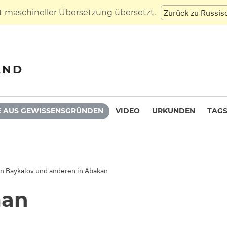
t maschineller Übersetzung übersetzt.
Zurück zu Russis
AND
 AUS GEWISSENSGRÜNDEN
VIDEO
URKUNDEN
TAG
on Baykalov und anderen in Abakan
man