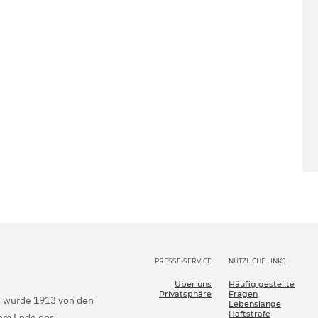
PRESSE-SERVICE
NÜTZLICHE LINKS
Über uns
Häufig gestellte
Privatsphäre
Fragen
en wurde 1913 von den
Lebenslange
Haftstrafe
dem Ende der