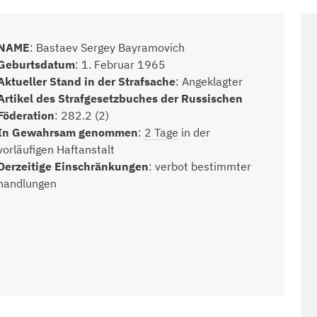
NAME
:
Bastaev Sergey Bayramovich
Geburtsdatum
:
1. Februar 1965
Aktueller Stand in der Strafsache
:
Angeklagter
Artikel des Strafgesetzbuches der Russischen
Föderation
:
282.2 (2)
In Gewahrsam genommen
:
2 Tage
in der
vorläufigen Haftanstalt
Derzeitige Einschränkungen
:
verbot bestimmter
handlungen