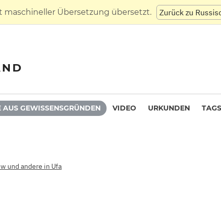
t maschineller Übersetzung übersetzt.
Zurück zu Russis
AND
 AUS GEWISSENSGRÜNDEN
VIDEO
URKUNDEN
TAG
ow und andere in Ufa