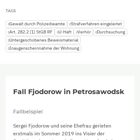
TAGS
Gewalt durch Polizeibeamte
Strafverfahren eingeleitet
Art. 282.2 (1) StGB RF
U-Haft
Verhör
Durchsuchung
Untergeschobenes Beweismaterial
Inaugenscheinnahme der Wohnung
Fall Fjodorow in Petrosawodsk
Fallbeispiel
Sergei Fjodorow und seine Ehefrau gerieten
erstmals im Sommer 2019 ins Visier der