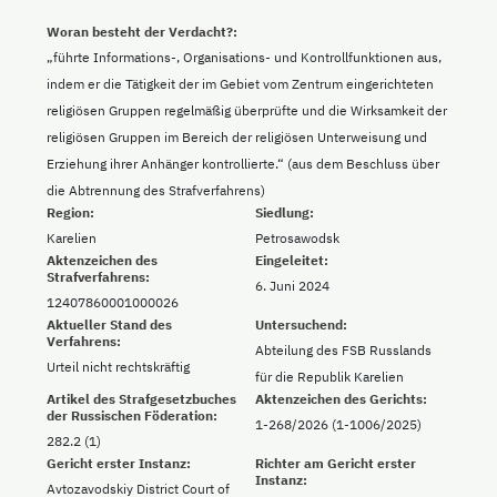
Woran besteht der Verdacht?:
„führte Informations-, Organisations- und Kontrollfunktionen aus,
indem er die Tätigkeit der im Gebiet vom Zentrum eingerichteten
religiösen Gruppen regelmäßig überprüfte und die Wirksamkeit der
religiösen Gruppen im Bereich der religiösen Unterweisung und
Erziehung ihrer Anhänger kontrollierte.“ (aus dem Beschluss über
die Abtrennung des Strafverfahrens)
Region:
Siedlung:
Karelien
Petrosawodsk
Aktenzeichen des
Eingeleitet:
Strafverfahrens:
6. Juni 2024
12407860001000026
Aktueller Stand des
Untersuchend:
Verfahrens:
Abteilung des FSB Russlands
Urteil nicht rechtskräftig
für die Republik Karelien
Artikel des Strafgesetzbuches
Aktenzeichen des Gerichts:
der Russischen Föderation:
1-268/2026 (1-1006/2025)
282.2 (1)
Gericht erster Instanz:
Richter am Gericht erster
Instanz:
Avtozavodskiy District Court of