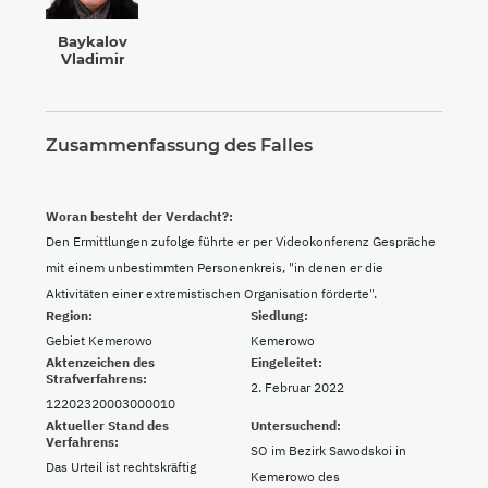
Baykalov
Vladimir
Zusammenfassung des Falles
Woran besteht der Verdacht?:
Den Ermittlungen zufolge führte er per Videokonferenz Gespräche
mit einem unbestimmten Personenkreis, "in denen er die
Aktivitäten einer extremistischen Organisation förderte".
Region:
Siedlung:
Gebiet Kemerowo
Kemerowo
Aktenzeichen des
Eingeleitet:
Strafverfahrens:
2. Februar 2022
12202320003000010
Aktueller Stand des
Untersuchend:
Verfahrens:
SO im Bezirk Sawodskoi in
Das Urteil ist rechtskräftig
Kemerowo des