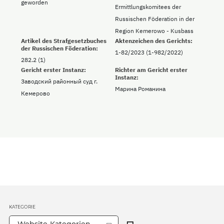
geworden
Ermittlungskomitees der
Russischen Föderation in der
Region Kemerowo - Kusbass
Artikel des Strafgesetzbuches
Aktenzeichen des Gerichts:
der Russischen Föderation:
1-82/2023 (1-982/2022)
282.2 (1)
Gericht erster Instanz:
Richter am Gericht erster
Instanz:
Заводский районный суд г.
Марина Романина
Кемерово
KATEGORIE