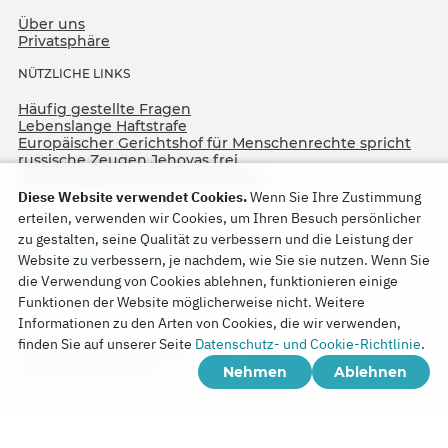
Über uns
Privatsphäre
NÜTZLICHE LINKS
Häufig gestellte Fragen
Lebenslange Haftstrafe
Europäischer Gerichtshof für Menschenrechte spricht
russische Zeugen Jehovas frei
75. Jahrestag der Operation North
Diese Website verwendet Cookies.
Wenn Sie Ihre Zustimmung
erteilen, verwenden wir Cookies, um Ihren Besuch persönlicher
zu gestalten, seine Qualität zu verbessern und die Leistung der
Website zu verbessern, je nachdem, wie Sie sie nutzen. Wenn Sie
die Verwendung von Cookies ablehnen, funktionieren einige
Funktionen der Website möglicherweise nicht. Weitere
Informationen zu den Arten von Cookies, die wir verwenden,
Copyright © 2026
finden Sie auf unserer Seite
Datenschutz- und Cookie-Richtlinie
.
Watch Tower Bible and Tract Society of Korea.
Nehmen
Ablehnen
Alle Rechte vorbehalten.