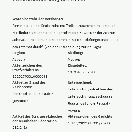
Woran besteht der Verdacht?:
"organisierte und führte geheime Treffen zusammen mit anderen
Mitgliedern und Anhängern der religiösen Bewegung der Zeugen
Jehovas durch persönliche Kommunikation, Telefongespräche und
das Internet durch" (von der Entscheidung zur Anklage)
Region:
Siedlung:
Adygeja
Maykop
Aktenzeichen des
Eingeleitet:
Strafverfahrens:
19. Oktober 2022
12202790010000033
Aktueller Stand des
Untersuchend:
Verfahrens:
Untersuchungsdirektion des
Das Urteil ist rechtskräftig
Untersuchungsausschusses
geworden
Russlands für die Republik
Adygea
Artikel des Strafgesetzbuches
Aktenzeichen des Gerichts:
der Russischen Föderation:
1-163/2023 (1-801/2022)
282.2 (1)