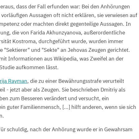
heraus, dass der Fall erfunden war: Bei den Anhörungen
vorläufigen Aussagen oft nicht erklären, sie verwiesen auf
ompetenz oder machten direkt gegenteilige Aussagen. In
hung, die von Farida Akhunzyanova, außerordentliche
ersität Kostroma, durchgeführt wurde, wurden immer
e "Sektierer" und "Sekte" an Jehovas Zeugen gerichtet.
 mit Informationen aus Wikipedia, was Zweifel an der
 Studie aufkommen lässt.
rija Rayman
, die zu einer Bewährungsstrafe verurteilt
l - jetzt aber als Zeugen. Sie beschrieben Dmitriy als
 Leben zum Besseren verändert und versucht, ein
ein guter Familienmensch, [...] hilft anderen, wenn sie sich
n.
 für schuldig, nach der Anhörung wurde er in Gewahrsam