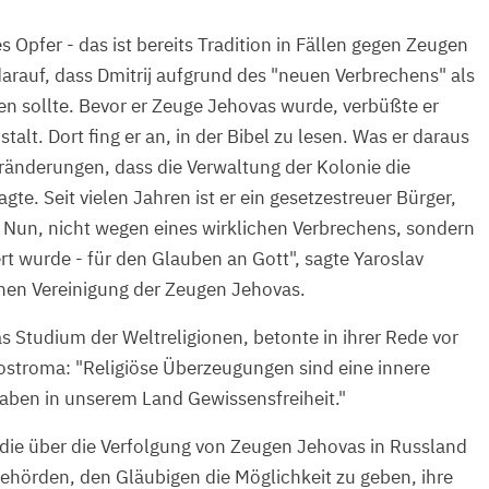
es Opfer - das ist bereits Tradition in Fällen gegen Zeugen
arauf, dass Dmitrij aufgrund des "neuen Verbrechens" als
n sollte. Bevor er Zeuge Jehovas wurde, verbüßte er
stalt. Dort fing er an, in der Bibel zu lesen. Was er daraus
Veränderungen, dass die Verwaltung der Kolonie die
gte. Seit vielen Jahren ist er ein gesetzestreuer Bürger,
 Nun, nicht wegen eines wirklichen Verbrechens, sondern
t wurde - für den Glauben an Gott", sagte Yaroslav
schen Vereinigung der Zeugen Jehovas.
as Studium der Weltreligionen, betonte in ihrer Rede vor
ostroma: "Religiöse Überzeugungen sind eine innere
aben in unserem Land Gewissensfreiheit."
die über die Verfolgung von Zeugen Jehovas in Russland
ehörden, den Gläubigen die Möglichkeit zu geben, ihre