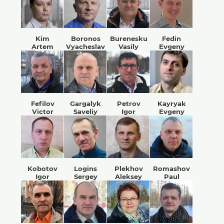
Kim
Boronos
Burenesku
Fedin
Artem
Vyacheslav
Vasily
Evgeny
Fefilov
Gargalyk
Petrov
Kayryak
Victor
Saveliy
Igor
Evgeny
Kobotov
Logins
Plekhov
Romashov
Igor
Sergey
Aleksey
Paul