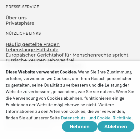
PRESSE-SERVICE
Über uns
Privatsphäre
NÜTZLICHE LINKS
Häufig gestellte Fragen
Lebenslange Haftstrafe
Europäischer Gerichtshof für Menschenrechte spricht
russische Zeugen Jehovas frei
75. Jahrestag der Operation North
Diese Website verwendet Cookies.
Wenn Sie Ihre Zustimmung
erteilen, verwenden wir Cookies, um Ihren Besuch persönlicher
zu gestalten, seine Qualität zu verbessern und die Leistung der
Website zu verbessern, je nachdem, wie Sie sie nutzen. Wenn Sie
die Verwendung von Cookies ablehnen, funktionieren einige
Funktionen der Website möglicherweise nicht. Weitere
Informationen zu den Arten von Cookies, die wir verwenden,
Copyright © 2026
finden Sie auf unserer Seite
Datenschutz- und Cookie-Richtlinie
.
Watch Tower Bible and Tract Society of Korea.
Nehmen
Ablehnen
Alle Rechte vorbehalten.