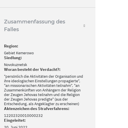
Zusammenfassung des
Falles
Region:
Gebiet Kemerowo
Siedlung:
Novokuznetsk
Woran besteht der Verdacht?:
"persönlich die Aktivitäten der Organisation und
ihre ideologischen Einstellungen propagierte",
"an missionarischen Aktivitäten teilnahm", "an
Zusammenkünften von Anhängern der Religion
der Zeugen Jehovas teilnahm und die Religion
der Zeugen Jehovas predigte" (aus der
Entscheidung, als Angeklagter zu erscheinen)
Aktenzeichen des Strafverfahrens:
12202320010000232
Eingeleitet:
20. Juni 2022