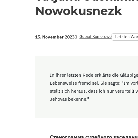
Nowokusnezk
Gebiet Kemerowo
Letztes Wor
15. November 2023
In ihrer letzten Rede erklärte die Gläubi
Lebensweise fremd sei. Sie sagte: "Im vorl
stellt sich heraus, dass ich nur verurteil
Jehovas bekenne."
Стенограмма судебного заседания