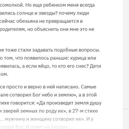
мсомолкой. Но еще ребенком меня всегда
вились солнце и звезды? почему люди
 сейчас обезьяна не превращается в
родителям, но объяснить они мне это не
мне тоже стали задавать подобные вопросы.
о том, что появилось раньше: курица или
явилась, а если яйцо, то кто его снес? Дети
сом.
все просто и верно в ней написано. Самые
але сотворил Бог небо и землю», а в этой
стихе говорится: «Да произведет земля душу
 и зверей земных по роду их», в 27-м стихе
а… мужчину и женщину сотворил их». И у
создал Бог. И ответ на загадку …