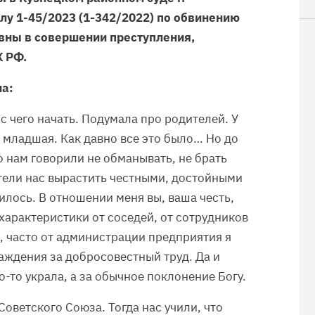
елу 1-45/2023 (1-342/2022) по обвинению
вны в совершении преступления,
К РФ.
а:
 с чего начать. Подумала про родителей. У
я младшая. Как давно все это было… Но до
о нам говорили не обманывать, не брать
отели нас вырастить честными, достойными
чилось. В отношении меня вы, ваша честь,
 характеристики от соседей, от сотрудников
, часто от администрации предприятия я
аждения за добросовестный труд. Да и
то-то украла, а за обычное поклонение Богу.
оветского Союза. Тогда нас учили, что