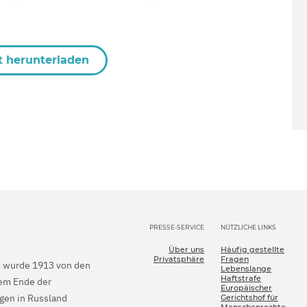
t herunterladen
PRESSE-SERVICE
NÜTZLICHE LINKS
Über uns
Häufig gestellte
Privatsphäre
Fragen
en wurde 1913 von den
Lebenslange
Haftstrafe
dem Ende der
Europäischer
gen in Russland
Gerichtshof für