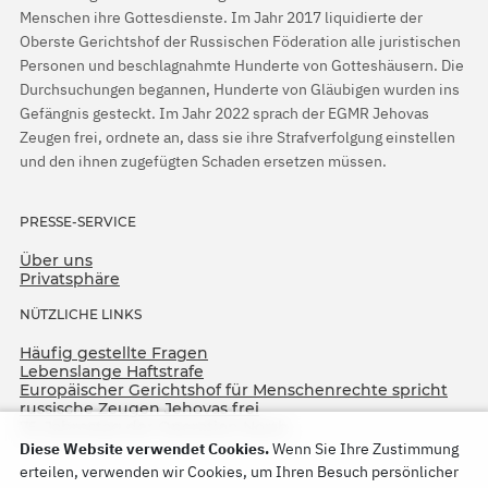
Menschen ihre Gottesdienste. Im Jahr 2017 liquidierte der
Oberste Gerichtshof der Russischen Föderation alle juristischen
Personen und beschlagnahmte Hunderte von Gotteshäusern. Die
Durchsuchungen begannen, Hunderte von Gläubigen wurden ins
Gefängnis gesteckt. Im Jahr 2022 sprach der EGMR Jehovas
Zeugen frei, ordnete an, dass sie ihre Strafverfolgung einstellen
und den ihnen zugefügten Schaden ersetzen müssen.
PRESSE-SERVICE
Über uns
Privatsphäre
NÜTZLICHE LINKS
Häufig gestellte Fragen
Lebenslange Haftstrafe
Europäischer Gerichtshof für Menschenrechte spricht
russische Zeugen Jehovas frei
75. Jahrestag der Operation North
Diese Website verwendet Cookies.
Wenn Sie Ihre Zustimmung
erteilen, verwenden wir Cookies, um Ihren Besuch persönlicher