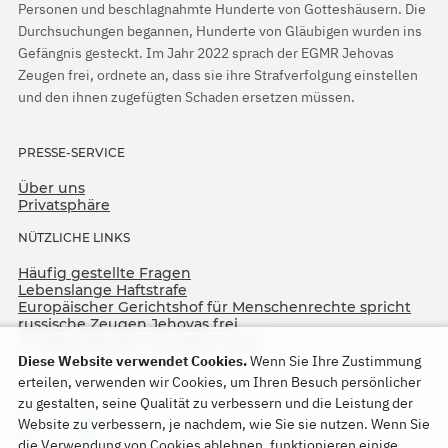
Personen und beschlagnahmte Hunderte von Gotteshäusern. Die
Durchsuchungen begannen, Hunderte von Gläubigen wurden ins
Gefängnis gesteckt. Im Jahr 2022 sprach der EGMR Jehovas
Zeugen frei, ordnete an, dass sie ihre Strafverfolgung einstellen
und den ihnen zugefügten Schaden ersetzen müssen.
PRESSE-SERVICE
Über uns
Privatsphäre
NÜTZLICHE LINKS
Häufig gestellte Fragen
Lebenslange Haftstrafe
Europäischer Gerichtshof für Menschenrechte spricht
russische Zeugen Jehovas frei
75. Jahrestag der Operation North
Diese Website verwendet Cookies.
Wenn Sie Ihre Zustimmung
erteilen, verwenden wir Cookies, um Ihren Besuch persönlicher
zu gestalten, seine Qualität zu verbessern und die Leistung der
Website zu verbessern, je nachdem, wie Sie sie nutzen. Wenn Sie
die Verwendung von Cookies ablehnen, funktionieren einige