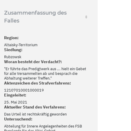
Zusammenfassung des
Falles
Region:
Altaisky-Territorium
Siedlung:
Rubzowsk
Woran besteht der Verdacht?:
"Er führte das Predigtwerk aus ... hielt ein Gebet
für alle Versammelten ab und besprach die
Abhaltung weiterer Treffen."
Aktenzeichen des Strafverfahrens:
12107010001000019
Eingeleitet:
25. Mai 2021
Aktueller Stand des Verfahrens:
Das Urteil ist rechtskräftig geworden
Untersuchend:
Abteilung für Innere Angelegenheiten des FSB
Russlands für das Altai-Gebiet