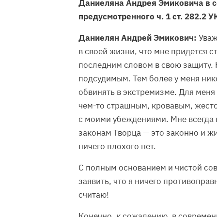
Даниеляна Андрея Эмиковича в с
предусмотренного ч. 1 ст. 282.2 У
Даниелян Андрей Эмикович:
Уваж
в своей жизни, что мне придется ст
последним словом в свою защиту. Н
подсудимым. Тем более у меня нико
обвинять в экстремизме. Для меня
чем-то страшным, кровавым, жесто
с моими убеждениями. Мне всегда 
законам Творца — это законно и ж
ничего плохого нет.
С полным основанием и чистой сов
заявить, что я ничего противоправ
считаю!
Конечно, к сожалению, в совреме