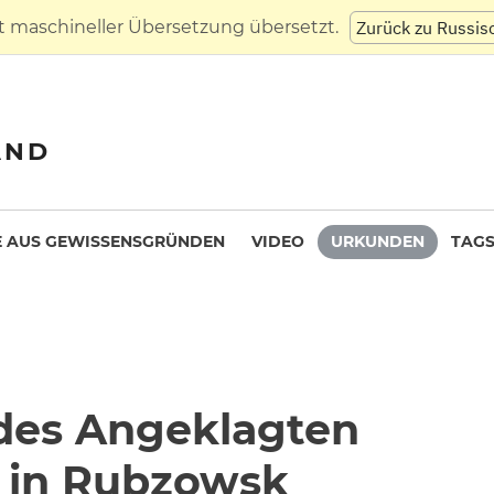
t maschineller Übersetzung übersetzt.
Zurück zu Russis
AND
 AUS GEWISSENSGRÜNDEN
VIDEO
URKUNDEN
TAG
 des Angeklagten
n in Rubzowsk