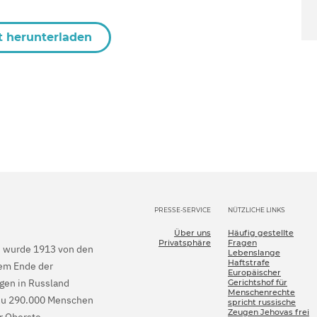
t herunterladen
PRESSE-SERVICE
NÜTZLICHE LINKS
Über uns
Häufig gestellte
Privatsphäre
Fragen
en wurde 1913 von den
Lebenslange
Haftstrafe
dem Ende der
Europäischer
gen in Russland
Gerichtshof für
Menschenrechte
is zu 290.000 Menschen
spricht russische
Zeugen Jehovas frei