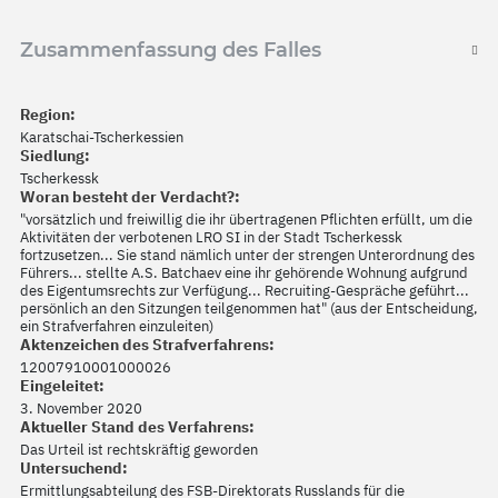
Zusammenfassung des Falles
Region:
Karatschai-Tscherkessien
Siedlung:
Tscherkessk
Woran besteht der Verdacht?:
"vorsätzlich und freiwillig die ihr übertragenen Pflichten erfüllt, um die
Aktivitäten der verbotenen LRO SI in der Stadt Tscherkessk
fortzusetzen... Sie stand nämlich unter der strengen Unterordnung des
Führers... stellte A.S. Batchaev eine ihr gehörende Wohnung aufgrund
des Eigentumsrechts zur Verfügung... Recruiting-Gespräche geführt...
persönlich an den Sitzungen teilgenommen hat" (aus der Entscheidung,
ein Strafverfahren einzuleiten)
Aktenzeichen des Strafverfahrens:
12007910001000026
Eingeleitet:
3. November 2020
Aktueller Stand des Verfahrens:
Das Urteil ist rechtskräftig geworden
Untersuchend:
Ermittlungsabteilung des FSB-Direktorats Russlands für die