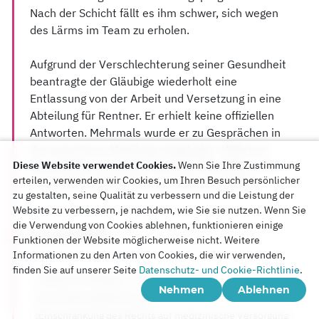
Nach der Schicht fällt es ihm schwer, sich wegen
des Lärms im Team zu erholen.
Aufgrund der Verschlechterung seiner Gesundheit
beantragte der Gläubige wiederholt eine
Entlassung von der Arbeit und Versetzung in eine
Abteilung für Rentner. Er erhielt keine offiziellen
Antworten. Mehrmals wurde er zu Gesprächen in
der operativen Abteilung eingeladen. Während
Diese Website verwendet Cookies.
Wenn Sie Ihre Zustimmung
eines dieser Gespräche wurde er befohlen, mehr
erteilen, verwenden wir Cookies, um Ihren Besuch persönlicher
als zwei Stunden im Flur zur Wand zu stehen.
zu gestalten, seine Qualität zu verbessern und die Leistung der
Website zu verbessern, je nachdem, wie Sie sie nutzen. Wenn Sie
die Verwendung von Cookies ablehnen, funktionieren einige
22. Juni 2026
Funktionen der Website möglicherweise nicht. Weitere
Informationen zu den Arten von Cookies, die wir verwenden,
finden Sie auf unserer Seite
Datenschutz- und Cookie-Richtlinie
.
Alltag im Gefängnis
Ältere Menschen
Nehmen
Ablehnen
Gesundheitsgefährdung
Einschränkung des Rechts auf medizinische Versorgung