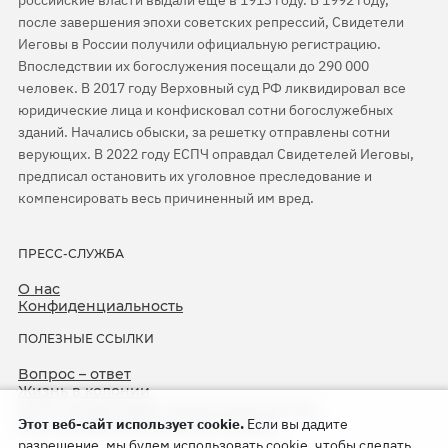
после завершения эпохи советских репрессий, Свидетели
Иеговы в России получили официальную регистрацию.
Впоследствии их богослужения посещали до 290 000
человек. В 2017 году Верховный суд РФ ликвидировал все
юридические лица и конфисковал сотни богослужебных
зданий. Начались обыски, за решетку отправлены сотни
верующих. В 2022 году ЕСПЧ оправдал Свидетелей Иеговы,
предписал остановить их уголовное преследование и
компенсировать весь причиненный им вред.
ПРЕСС-СЛУЖБА
О нас
Конфиденциальность
ПОЛЕЗНЫЕ ССЫЛКИ
Вопрос – ответ
Жизнь в колонии
ЕСПЧ оправдывает Свидетелей Иеговы
Этот веб-сайт использует cookie.
Если вы дадите
75-я годовщина операции «Север»
разрешение, мы будем использовать cookie, чтобы сделать