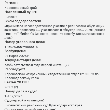
Регион:
Краснодарский край
Населенный пункт:
Выселки
В чем подозревается:
«принимала непосредственное участие в религиозно-обучающих
занятиях-проповедях... участвовала в обсуждении... „Священного
писания“ (библии)» (из постановления о возбуждении уголовного
дела)
Номер уголовного дела:
12602030079000015
Возбуждено:
27 марта 2026 г.
Текущая стадия дела:
разбирательство в суде первой инстанции
Расследует:
Кореновский межрайонный следственный отдел СУ СК РФ по
Краснодарскому краю
Статьи УК РФ:
282.2 (2)
Номер дела в суде:
1-109/2026
Суд первой инстанции:
Выселковский районный суд Краснодарского края
Судья суда первой инстанции: