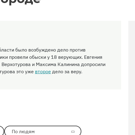
бласти было возбуждено дело против
ики провели обыски у 18 верующих. Евгения
я Верхотурова и Максима Калинина допросили
отурова это уже
второе
дело за веру.
По людям