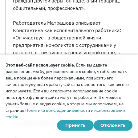
граждан другой веры, он надежный товарищ,
общительный, профессионал».
Работодатель Матрашова описывает
Константина как исполнительного работника:
«Он участвует в общественной жизни
предприятия, конфликтов с сотрудниками у
него нет, в том числе на религиозной почве, к
разрушению государственного строя, семьи не
Этот веб-сайт использует cookie.
Если вы дадите
призывал. Трудовой коллектив к аресту
разрешение, мы будем использовать cookie, чтобы сделать
Матрашова отнесся как к несправедливому
ваше посещение более персональным, повысить его
решению».
качество и улучшать работу сайта на основе того, как вы его
используете. Если вы отклоните использование cookie,
некоторые функции сайта могут не работать. Вы можете
узнать больше о видах cookie, которые мы используем, на
4 августа 2021 г.
странице
Политика конфиденциальности и использования
cookie
.
Слушание в суде первой инстанции
Допрос
Принять
Отклонить