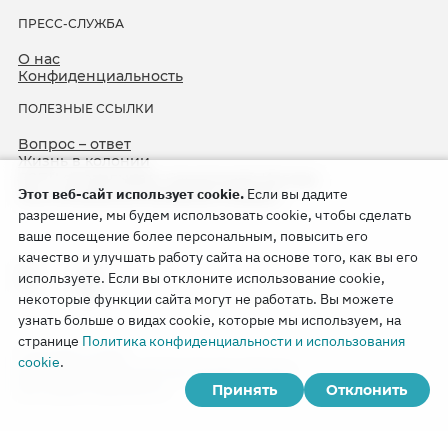
ПРЕСС-СЛУЖБА
О нас
Конфиденциальность
ПОЛЕЗНЫЕ ССЫЛКИ
Вопрос – ответ
Жизнь в колонии
ЕСПЧ оправдывает Свидетелей Иеговы
Этот веб-сайт использует cookie.
Если вы дадите
75-я годовщина операции «Север»
разрешение, мы будем использовать cookie, чтобы сделать
ваше посещение более персональным, повысить его
качество и улучшать работу сайта на основе того, как вы его
используете. Если вы отклоните использование cookie,
некоторые функции сайта могут не работать. Вы можете
узнать больше о видах cookie, которые мы используем, на
странице
Политика конфиденциальности и использования
Copyright © 2026
cookie
.
Watch Tower Bible and Tract Society of Korea.
Принять
Отклонить
Все права сохраняются.