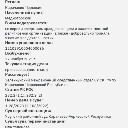
Регион:
Карачаево-Черкесия
Населенный пункт:
Медногорский
В чем подозревается:
по версии следствия, «разделяла цели и задачи» местной
религиозной организации, а также «добровольно приняла
участие в ее деятельности»
Номер уголовного дела:
12102910004000086
Возбуждено:
22 ноября 2021 г.
Текущая стадия дела:
приговор вступил в силу
Расследует:
Зеленчукский межрайонный следственный отдел СУ СК РФ по
Карачаево-Черкесской Республике
Статьи УК РФ:
282.2 (1.1), 282.2 (2)
Номер дела в суде:
1-28/2023 (1-108/2022)
Суд первой инстанции:
Урупский районный суд Карачаево-Черкесской Республики
Судья суда первой инстанции:
Ида Узденова