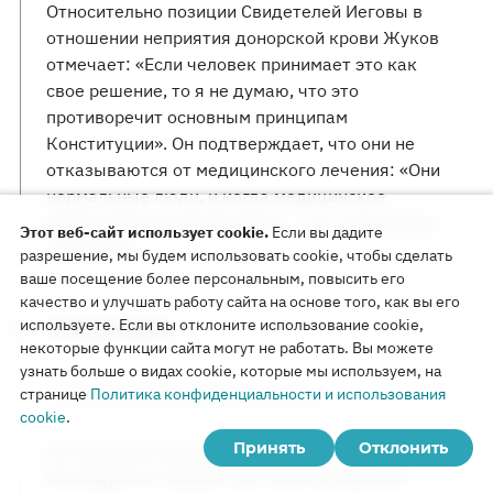
Относительно позиции Свидетелей Иеговы в
отношении неприятия донорской крови Жуков
отмечает: «Если человек принимает это как
свое решение, то я не думаю, что это
противоречит основным принципам
Конституции». Он подтверждает, что они не
отказываются от медицинского лечения: «Они
нормальные люди, и когда медицинское
вмешательство необходимо — это совершенно
Этот веб-сайт использует cookie.
Если вы дадите
очевидно».
разрешение, мы будем использовать cookie, чтобы сделать
ваше посещение более персональным, повысить его
качество и улучшать работу сайта на основе того, как вы его
используете. Если вы отклоните использование cookie,
15 июня 2021 г.
некоторые функции сайта могут не работать. Вы можете
узнать больше о видах cookie, которые мы используем, на
странице
Политика конфиденциальности и использования
Слушание в суде первой инстанции
cookie
.
Принять
Отклонить
На слушание приходят 16 человек.
Исследуются первые три тома материалов