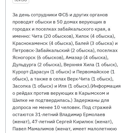
За день сотрудники ФСБ и других органов
проводят обыски в 50 домах верующих в
городах и поселках забайкальского края, а
именно: Чита (20 обысков), Хилок (4 обыска),
Краснокаменск (4 обыска), Балей (3 обыска) и
Петровск-Забайкальский (2 обыска), поселках
Ясногорск (6 обысков), Амазар (4 обыска),
Дульдурга (2 обыска), Верхняя Хила (1 обыск),
Курорт-Дарасун (1 обыск) и Первомайское (1
обыск), а также в селах Верх-Чита (1 обыск),
Засопка (1 обыск) и Иля (1 обыск).(Информация
о рейдах против верующих в Карымском и
Шилке не подтвердилась.) Задержаны для
допроса не менее 10 человек. Под стражей
остаются 31-летний Владимир Ермолаев
(женат), 47-летний Сергей Кирилюк (женат),
Павел Мамалимов (женат, имеет малолетнюю